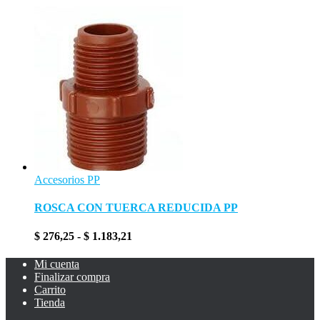
Accesorios PP
ROSCA CON TUERCA REDUCIDA PP
Rango
$
276,25
-
$
1.183,21
de
precios:
Mi cuenta
desde
Finalizar compra
$ 276,25
Carrito
hasta
Tienda
$ 1.183,21