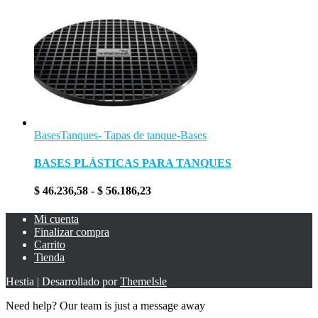
Bases
Tanques- Tapas de tanque-Bases
BASES PLÁSTICAS PARA TANQUES
Rango
$
46.236,58
-
$
56.186,23
de
precios:
Mi cuenta
desde
Finalizar compra
$ 46.236,58
Carrito
hasta
Tienda
$ 56.186,23
Hestia | Desarrollado por
ThemeIsle
Need help? Our team is just a message away