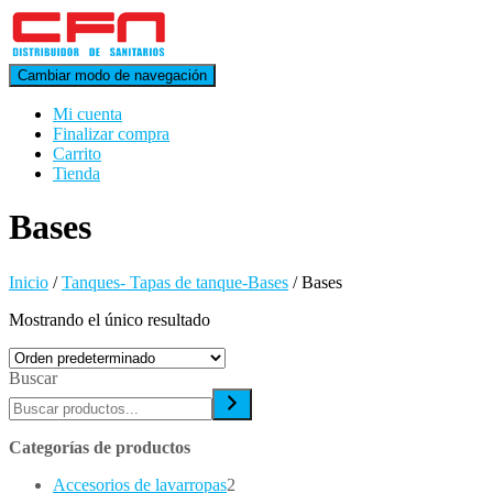
Cambiar modo de navegación
Mi cuenta
Finalizar compra
Carrito
Tienda
Bases
Inicio
/
Tanques- Tapas de tanque-Bases
/ Bases
Mostrando el único resultado
Buscar
Categorías de productos
2
Accesorios de lavarropas
2