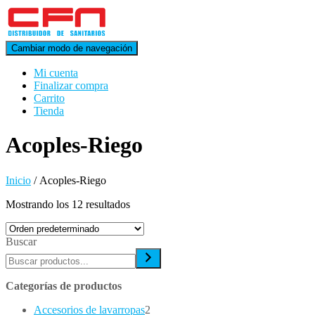
Cambiar modo de navegación
Mi cuenta
Finalizar compra
Carrito
Tienda
Acoples-Riego
Inicio
/ Acoples-Riego
Mostrando los 12 resultados
Buscar
Categorías de productos
2
Accesorios de lavarropas
2