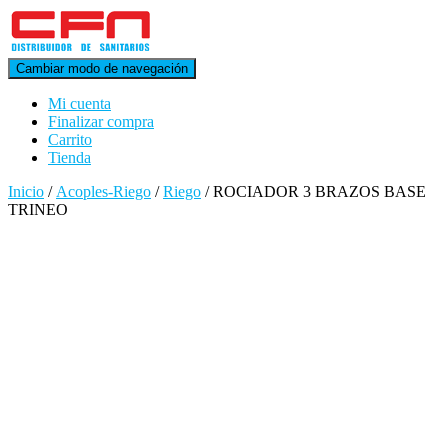
Cambiar modo de navegación
Mi cuenta
Finalizar compra
Carrito
Tienda
Inicio
/
Acoples-Riego
/
Riego
/ ROCIADOR 3 BRAZOS BASE
TRINEO