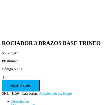
ROCIADOR 3 BRAZOS BASE TRINEO
$
7.787,47
Plastirrabit
Código 60036
ROCIADOR
3
BRAZOS
Añadir al carrito
BASE
SKU:
11594
Categorías:
Acoples-Riego
,
Riego
TRINEO
cantidad
Descripción