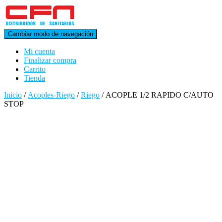
Cambiar modo de navegación
Mi cuenta
Finalizar compra
Carrito
Tienda
Inicio
/
Acoples-Riego
/
Riego
/ ACOPLE 1/2 RAPIDO C/AUTO
STOP