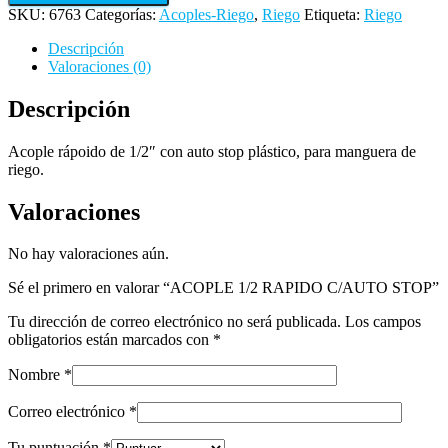
SKU:
6763
Categorías:
Acoples-Riego
,
Riego
Etiqueta:
Riego
STOP
cantidad
Descripción
Valoraciones (0)
Descripción
Acople rápoido de 1/2″ con auto stop plástico, para manguera de
riego.
Valoraciones
No hay valoraciones aún.
Sé el primero en valorar “ACOPLE 1/2 RAPIDO C/AUTO STOP”
Tu dirección de correo electrónico no será publicada.
Los campos
obligatorios están marcados con
*
Nombre
*
Correo electrónico
*
Tu puntuación
*