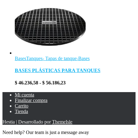
Bases
Tanques- Tapas de tanque-Bases
BASES PLÁSTICAS PARA TANQUES
Rango
$
46.236,58
-
$
56.186,23
de
precios:
Mi cuenta
desde
Finalizar compra
$ 46.236,58
Carrito
hasta
Tienda
$ 56.186,23
Hestia | Desarrollado por
ThemeIsle
Need help? Our team is just a message away