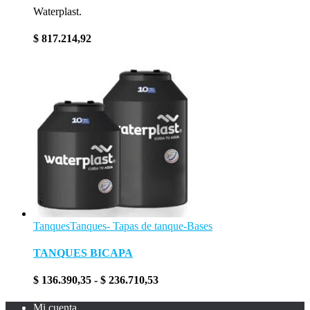
Waterplast.
$
817.214,92
Tanques
Tanques- Tapas de tanque-Bases
TANQUES BICAPA
Rango
$
136.390,35
-
$
236.710,53
de
precios:
Mi cuenta