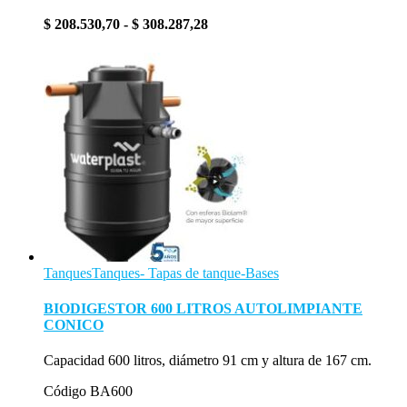
Rango
$
208.530,70
-
$
308.287,28
de
precios:
desde
$ 208.530,70
hasta
$ 308.287,28
Tanques
Tanques- Tapas de tanque-Bases
BIODIGESTOR 600 LITROS AUTOLIMPIANTE
CONICO
Capacidad 600 litros, diámetro 91 cm y altura de 167 cm.
Código BA600