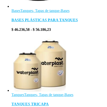
Bases
Tanques- Tapas de tanque-Bases
BASES PLÁSTICAS PARA TANQUES
Rango
$
46.236,58
-
$
56.186,23
de
precios:
desde
$ 46.236,58
hasta
$ 56.186,23
Tanques
Tanques- Tapas de tanque-Bases
TANQUES TRICAPA