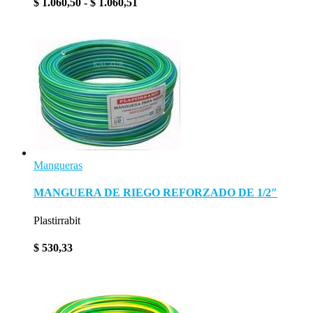
Rango
$
1.060,50
-
$
1.060,51
de
precios:
desde
$ 1.060,50
hasta
$ 1.060,51
Mangueras
MANGUERA DE RIEGO REFORZADO DE 1/2″
Plastirrabit
$
530,33