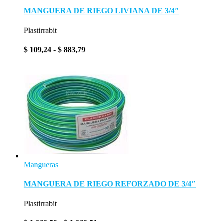
MANGUERA DE RIEGO LIVIANA DE 3/4″
Plastirrabit
Rango
$
109,24
-
$
883,79
de
precios:
desde
$ 109,24
hasta
$ 883,79
Mangueras
MANGUERA DE RIEGO REFORZADO DE 3/4″
Plastirrabit