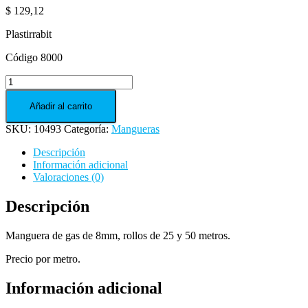
$
129,12
Plastirrabit
Código 8000
MANGUERA
GAS
X
Añadir al carrito
METRO
SKU:
10493
Categoría:
Mangueras
cantidad
Descripción
Información adicional
Valoraciones (0)
Descripción
Manguera de gas de 8mm, rollos de 25 y 50 metros.
Precio por metro.
Información adicional