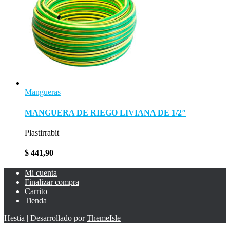
Mangueras
MANGUERA DE RIEGO LIVIANA DE 1/2″
Plastirrabit
$
441,90
Mi cuenta
Finalizar compra
Carrito
Tienda
Hestia | Desarrollado por
ThemeIsle